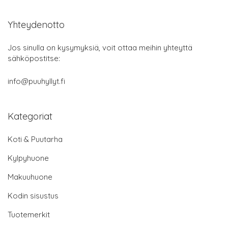
Yhteydenotto
Jos sinulla on kysymyksiä, voit ottaa meihin yhteyttä
sähköpostitse:
info@puuhyllyt.fi
Kategoriat
Koti & Puutarha
Kylpyhuone
Makuuhuone
Kodin sisustus
Tuotemerkit