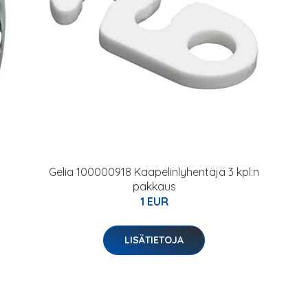
Gelia 100000918 Kaapelinlyhentäjä 3 kpl:n
pakkaus
1 EUR
LISÄTIETOJA