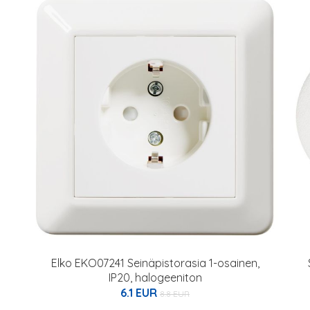
Elko EKO07241 Seinäpistorasia 1-osainen,
IP20, halogeeniton
6.1 EUR
8.8 EUR