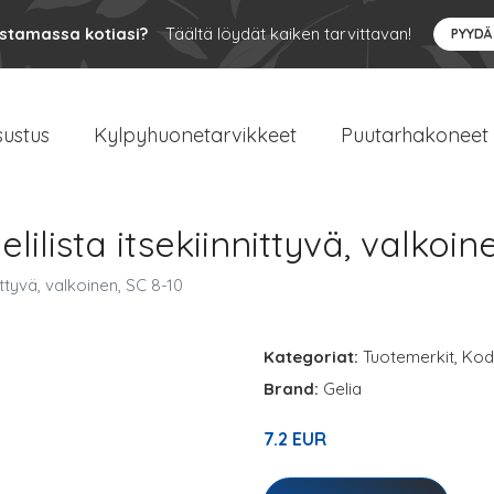
ustamassa kotiasi?
Täältä löydät kaiken tarvittavan!
PYYDÄ
sustus
Kylpyhuonetarvikkeet
Puutarhakoneet
ilista itsekiinnittyvä, valkoin
ttyvä, valkoinen, SC 8-10
Kategoriat:
Tuotemerkit
,
Kodi
Brand:
Gelia
7.2 EUR