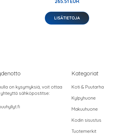
265.51 EUR
LISÄTIETOJA
ydenotto
Kategoriat
nulla on kysymyksiä, voit ottaa
Koti & Puutarha
 yhteyttä sähköpostitse:
Kylpyhuone
uuhyllyt.fi
Makuuhuone
Kodin sisustus
Tuotemerkit