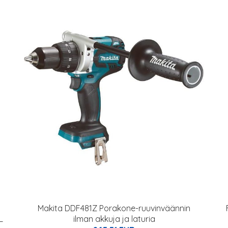
Makita DDF481Z Porakone-ruuvinväännin
L
ilman akkuja ja laturia