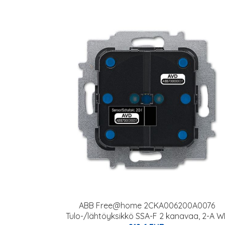
ABB Free@home 2CKA006200A0076
Tulo-/lähtöyksikkö SSA-F 2 kanavaa, 2-A W