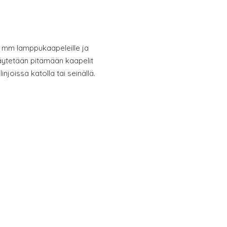
10 mm lamppukaapeleille ja
käytetään pitämään kaapelit
injoissa katolla tai seinällä.