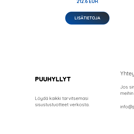
212.6 EUR
LISÄTIETOJA
Yhte
Jos si
meihin
Löydä kaikki tarvitsemasi
sisustustuotteet verkosta.
info@p