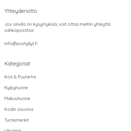
Yhteydenotto
Jos sinulla on kysymyksiä, voit ottaa meihin yhteyttä
sähköpostitse:
info@puuhyllyt.fi
Kategoriat
Koti & Puutarha
Kylpyhuone
Makuuhuone
Kodin sisustus
Tuotemerkit
Ulkotilat