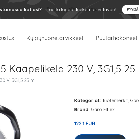
ustamassa kotiasi?
Täältä löydät kaiken tarvittavan!
PYYDÄ
sustus
Kylpyhuonetarvikkeet
Puutarhakoneet
 Kaapelikela 230 V, 3G1,5 25
0 V, 3G1,5 25 m
Kategoriat:
Tuotemerkit
,
Gar
Brand:
Garo Elflex
122.1 EUR