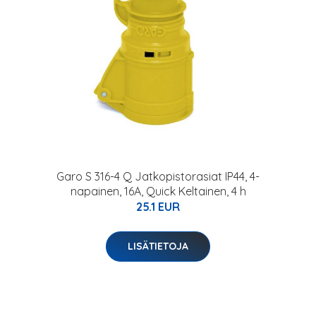
Garo S 316-4 Q Jatkopistorasiat IP44, 4-
napainen, 16A, Quick Keltainen, 4 h
25.1 EUR
LISÄTIETOJA