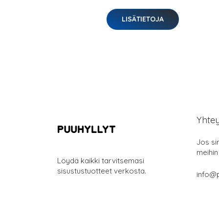
LISÄTIETOJA
Yhte
Jos si
meihin
Löydä kaikki tarvitsemasi
sisustustuotteet verkosta.
info@p