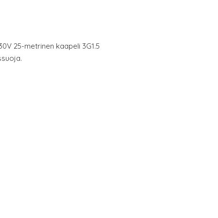
30V 25-metrinen kaapeli 3G1.5
ssuoja.