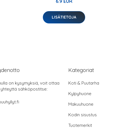
6.9 EUR
LISÄTIETOJA
ydenotto
Kategoriat
nulla on kysymyksiä, voit ottaa
Koti & Puutarha
 yhteyttä sähköpostitse:
Kylpyhuone
uuhyllyt.fi
Makuuhuone
Kodin sisustus
Tuotemerkit