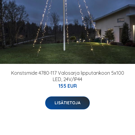
Konstsmide 4780-117 Valosarja lipputankoon 5x100
LED, 24V/IP44
155 EUR
LISÄTIETOJA