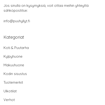
Jos sinulla on kysymyksiä, voit ottaa meihin yhteyttä
sähköpostitse:
info@puuhyllyt.fi
Kategoriat
Koti & Puutarha
Kylpyhuone
Makuuhuone
Kodin sisustus
Tuotemerkit
Ulkotilat
Verhot