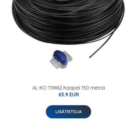
AL-KO 119462 Kaapeli 150 metriä
63.9 EUR
LISÄTIETOJA