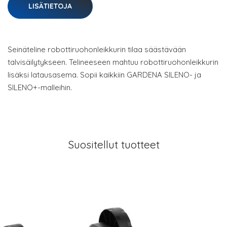
LISÄTIETOJA
Seinäteline robottiruohonleikkurin tilaa säästävään
talvisäilytykseen. Telineeseen mahtuu robottiruohonleikkurin
lisäksi latausasema. Sopii kaikkiin GARDENA SILENO- ja
SILENO+-malleihin.
Suositellut tuotteet