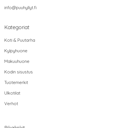
info@puuhyllyt.fi
Kategoriat
Koti & Puutarha
Kylpyhuone
Makuuhuone
Kodin sisustus
Tuotemerkit
Ulkotilat
Verhot
Pikalinkit