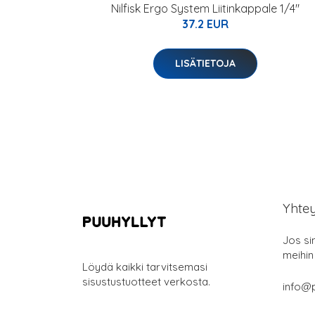
Nilfisk Ergo System Liitinkappale 1/4"
37.2 EUR
LISÄTIETOJA
Yhte
Jos si
meihin
Löydä kaikki tarvitsemasi
sisustustuotteet verkosta.
info@p