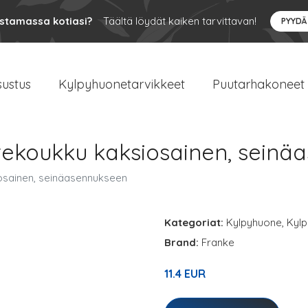
ustamassa kotiasi?
Täältä löydät kaiken tarvittavan!
PYYDÄ
sustus
Kylpyhuonetarvikkeet
Puutarhakoneet
ekoukku kaksiosainen, seinä
sainen, seinäasennukseen
Kategoriat:
Kylpyhuone
,
Kylp
Brand:
Franke
11.4 EUR