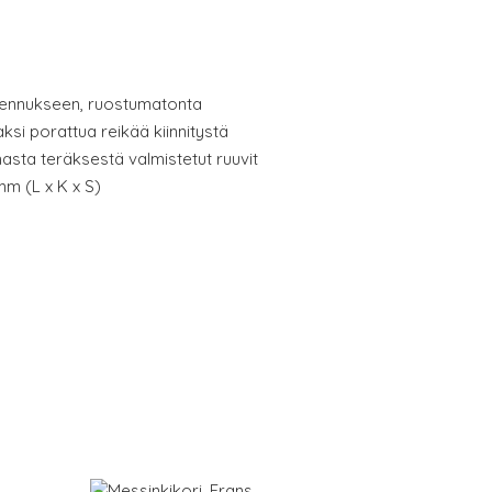
ennukseen, ruostumatonta
kaksi porattua reikää kiinnitystä
sta teräksestä valmistetut ruuvit
 mm (L x K x S)