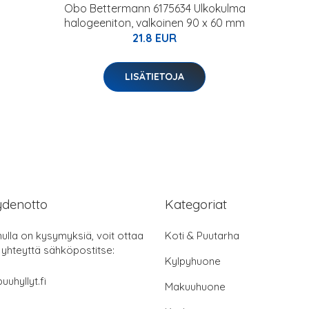
Obo Bettermann 6175634 Ulkokulma
halogeeniton, valkoinen 90 x 60 mm
21.8 EUR
LISÄTIETOJA
ydenotto
Kategoriat
nulla on kysymyksiä, voit ottaa
Koti & Puutarha
 yhteyttä sähköpostitse:
Kylpyhuone
uuhyllyt.fi
Makuuhuone