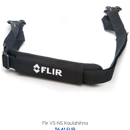
Flir VS-NS Kaulahihna
36.41 EUR