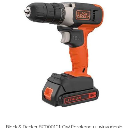
Black & Decker BCD001C1-QW Porakone-ruuvinväännin