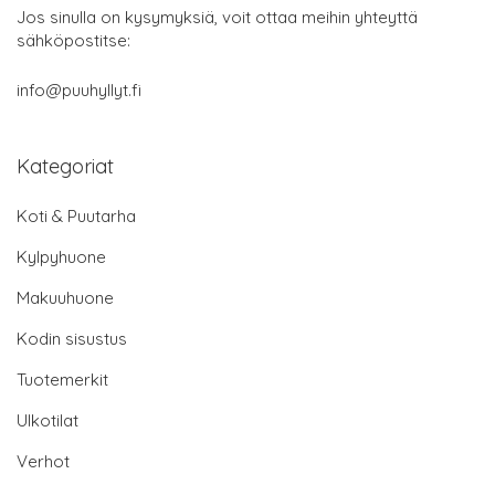
Jos sinulla on kysymyksiä, voit ottaa meihin yhteyttä
sähköpostitse:
info@puuhyllyt.fi
Kategoriat
Koti & Puutarha
Kylpyhuone
Makuuhuone
Kodin sisustus
Tuotemerkit
Ulkotilat
Verhot