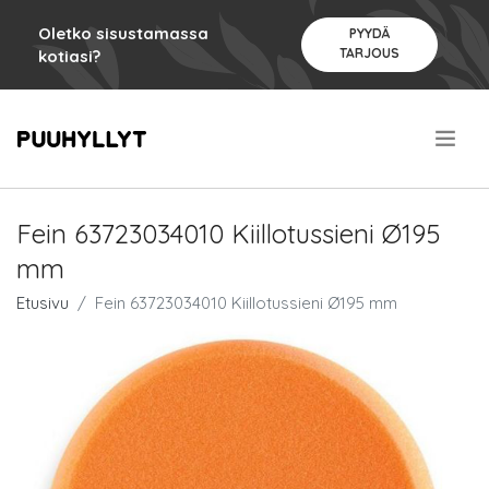
Oletko sisustamassa
PYYDÄ
TARJOUS
kotiasi?
.
Fein 63723034010 Kiillotussieni Ø195
mm
Etusivu
Fein 63723034010 Kiillotussieni Ø195 mm