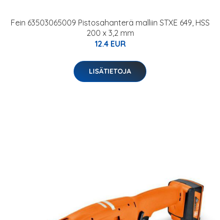
Fein 63503065009 Pistosahanterä malliin STXE 649, HSS
200 x 3,2 mm
12.4 EUR
LISÄTIETOJA