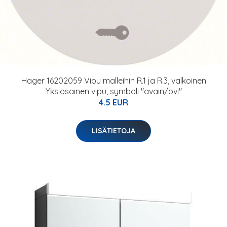
Hager 16202059 Vipu malleihin R.1 ja R.3, valkoinen
Yksiosainen vipu, symboli "avain/ovi"
4.5 EUR
LISÄTIETOJA