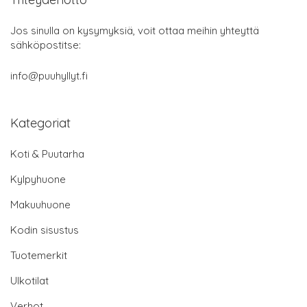
Jos sinulla on kysymyksiä, voit ottaa meihin yhteyttä
sähköpostitse:
info@puuhyllyt.fi
Kategoriat
Koti & Puutarha
Kylpyhuone
Makuuhuone
Kodin sisustus
Tuotemerkit
Ulkotilat
Verhot