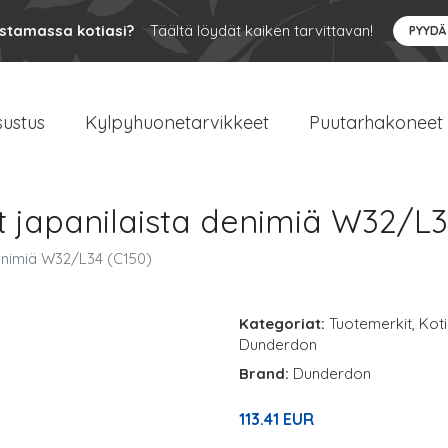
ustamassa kotiasi?
Täältä löydät kaiken tarvittavan!
PYYDÄ
sustus
Kylpyhuonetarvikkeet
Puutarhakoneet
 japanilaista denimiä W32/L3
enimiä W32/L34 (C150)
Kategoriat:
Tuotemerkit
,
Koti
Dunderdon
Brand:
Dunderdon
113.41 EUR