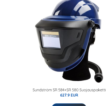
Sundström SR 584+SR 580 Suojauspaketti
627.9 EUR