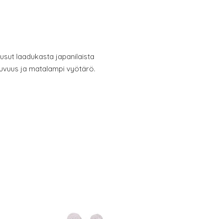
usut laadukasta japanilaista
tuvuus ja matalampi vyötärö.