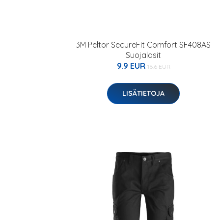
3M Peltor SecureFit Comfort SF408AS
Suojalasit
9.9 EUR
16.6 EUR
LISÄTIETOJA