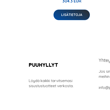
304.3 EUR
LISÄTIETOJA
Yhte
Jos si
meihin
Löydä kaikki tarvitsemasi
sisustustuotteet verkosta.
info@p