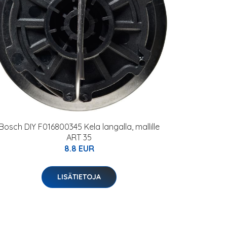
Bosch DIY F016800345 Kela langalla, mallille
ART 35
8.8 EUR
LISÄTIETOJA