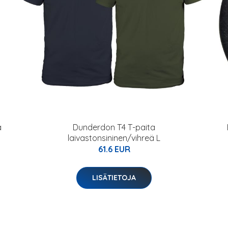
ä
Dunderdon T4 T-paita
laivastonsininen/vihreä L
61.6 EUR
LISÄTIETOJA