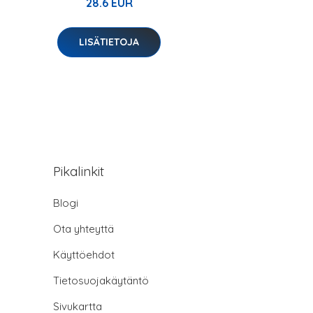
28.6 EUR
LISÄTIETOJA
Pikalinkit
Blogi
Ota yhteyttä
Käyttöehdot
Tietosuojakäytäntö
Sivukartta