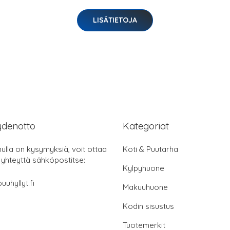
LISÄTIETOJA
ydenotto
Kategoriat
nulla on kysymyksiä, voit ottaa
Koti & Puutarha
 yhteyttä sähköpostitse:
Kylpyhuone
uuhyllyt.fi
Makuuhuone
Kodin sisustus
Tuotemerkit