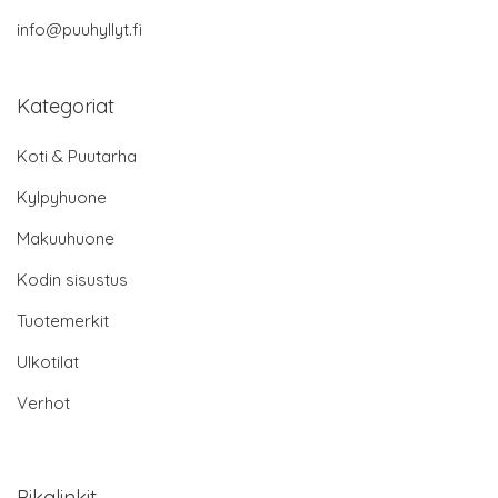
info@puuhyllyt.fi
Kategoriat
Koti & Puutarha
Kylpyhuone
Makuuhuone
Kodin sisustus
Tuotemerkit
Ulkotilat
Verhot
Pikalinkit