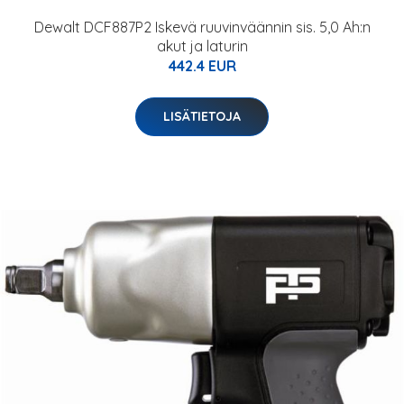
Dewalt DCF887P2 Iskevä ruuvinväännin sis. 5,0 Ah:n
akut ja laturin
442.4 EUR
LISÄTIETOJA