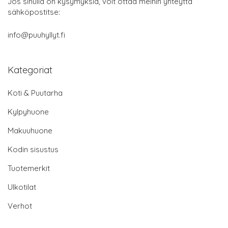
Jos sinulla on kysymyksiä, voit ottaa meihin yhteyttä
sähköpostitse:
info@puuhyllyt.fi
Kategoriat
Koti & Puutarha
Kylpyhuone
Makuuhuone
Kodin sisustus
Tuotemerkit
Ulkotilat
Verhot