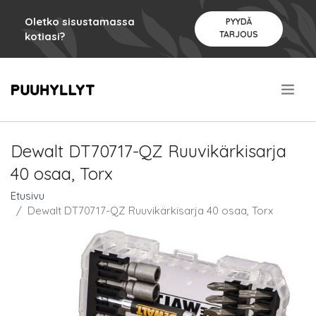
Oletko sisustamassa
PYYDÄ
TARJOUS
kotiasi?
.
Dewalt DT70717-QZ Ruuvikärkisarja
40 osaa, Torx
Etusivu
Dewalt DT70717-QZ Ruuvikärkisarja 40 osaa, Torx