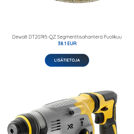
Dewalt DT20745-QZ Segmenttisahanterä Puolikuu
38.1 EUR
LISÄTIETOJA