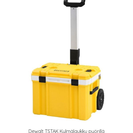
Dewalt TSTAK Kylmälaukku pyörillä