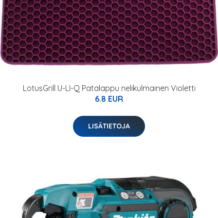
LotusGrill U-LI-Q Patalappu nelikulmainen Violetti
6.8 EUR
LISÄTIETOJA