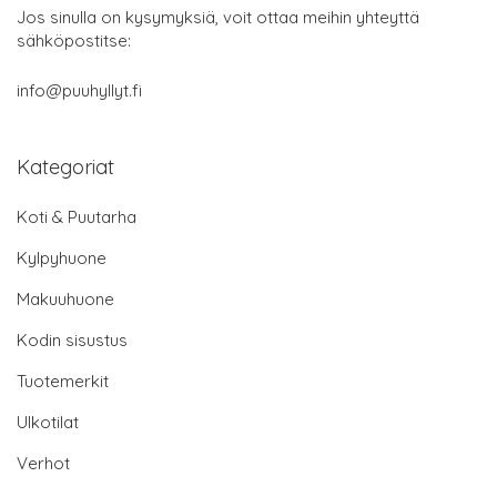
Jos sinulla on kysymyksiä, voit ottaa meihin yhteyttä
sähköpostitse:
info@puuhyllyt.fi
Kategoriat
Koti & Puutarha
Kylpyhuone
Makuuhuone
Kodin sisustus
Tuotemerkit
Ulkotilat
Verhot