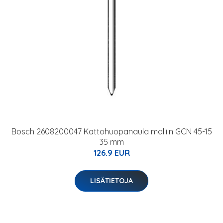
Bosch 2608200047 Kattohuopanaula malliin GCN 45-15
35 mm
126.9 EUR
LISÄTIETOJA