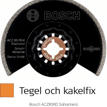
Bosch ACZ85RD Sahanterä