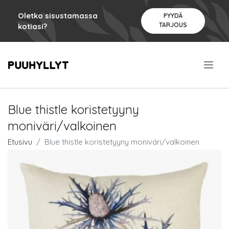
Oletko sisustamassa
PYYDÄ
TARJOUS
kotiasi?
.
Blue thistle koristetyyny
moniväri/valkoinen
Etusivu
Blue thistle koristetyyny moniväri/valkoinen