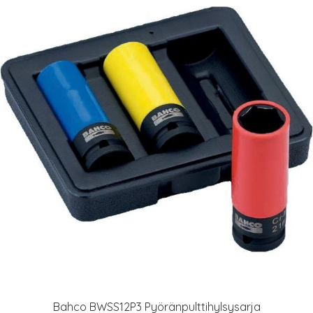
Bahco BWSS12P3 Pyöränpulttihylsysarja