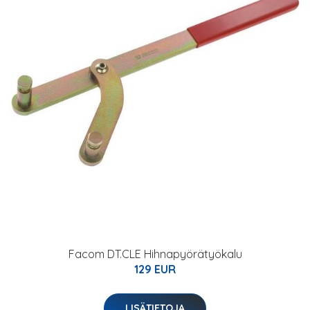
Facom DT.CLE Hihnapyörätyökalu
129 EUR
LISÄTIETOJA