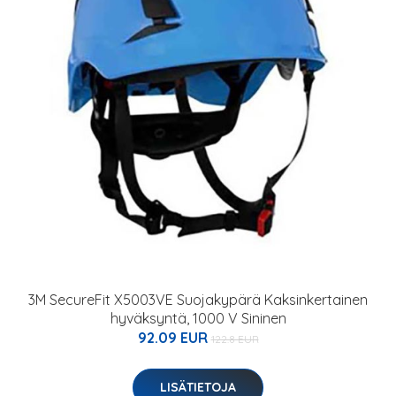
3M SecureFit X5003VE Suojakypärä Kaksinkertainen
hyväksyntä, 1000 V Sininen
92.09 EUR
122.8 EUR
LISÄTIETOJA