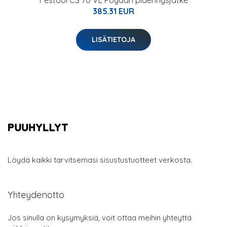
Festool CS 70 VL Pöydän pidennysjatke
385.31 EUR
LISÄTIETOJA
Löydä kaikki tarvitsemasi sisustustuotteet verkosta.
Yhteydenotto
Jos sinulla on kysymyksiä, voit ottaa meihin yhteyttä