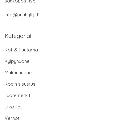
sähköpostitse:
info@puuhyllyt.fi
Kategoriat
Koti & Puutarha
Kylpyhuone
Makuuhuone
Kodin sisustus
Tuotemerkit
Ulkotilat
Verhot