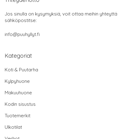
Jos sinulla on kysymyksiä, voit ottaa meihin yhteyttä
sähköpostitse:
info@puuhyllyt.fi
Kategoriat
Koti & Puutarha
Kylpyhuone
Makuuhuone
Kodin sisustus
Tuotemerkit
Ulkotilat
Verhot