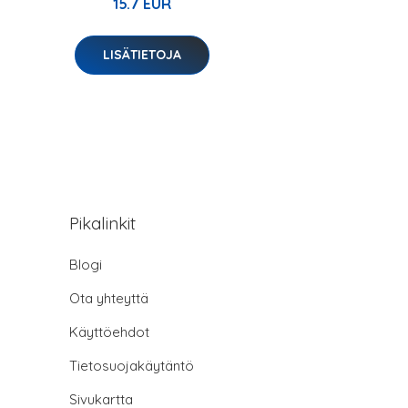
15.7 EUR
LISÄTIETOJA
Pikalinkit
Blogi
Ota yhteyttä
Käyttöehdot
Tietosuojakäytäntö
Sivukartta