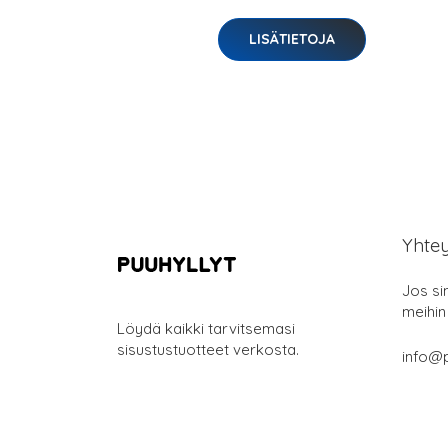
LISÄTIETOJA
Yhte
Jos si
meihin
Löydä kaikki tarvitsemasi
sisustustuotteet verkosta.
info@p