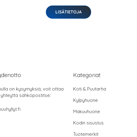
LISÄTIETOJA
ydenotto
Kategoriat
nulla on kysymyksiä, voit ottaa
Koti & Puutarha
 yhteyttä sähköpostitse:
Kylpyhuone
uuhyllyt.fi
Makuuhuone
Kodin sisustus
Tuotemerkit