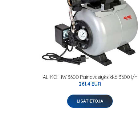
AL-KO HW 3600 Painevesiyksikkö 3600 l/h
261.4 EUR
LISÄTIETOJA