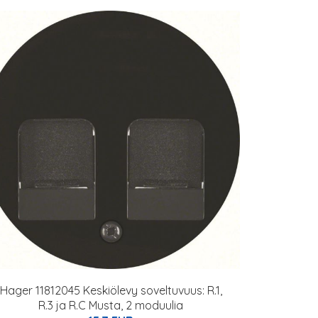
Hager 11812045 Keskiölevy soveltuvuus: R.1,
R.3 ja R.C Musta, 2 moduulia