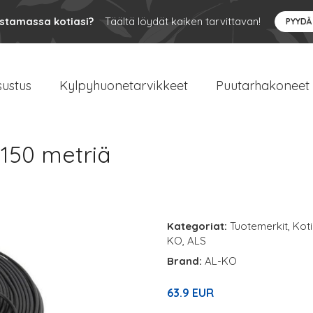
ustamassa kotiasi?
Täältä löydät kaiken tarvittavan!
PYYDÄ
sustus
Kylpyhuonetarvikkeet
Puutarhakoneet
 150 metriä
Kategoriat:
Tuotemerkit
,
Koti
KO
,
ALS
Brand:
AL-KO
63.9 EUR