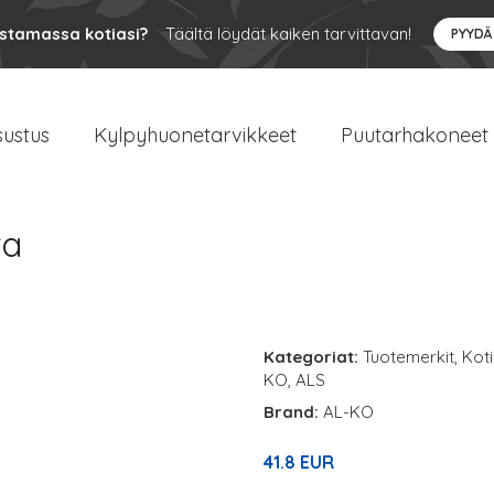
ustamassa kotiasi?
Täältä löydät kaiken tarvittavan!
PYYDÄ
sustus
Kylpyhuonetarvikkeet
Puutarhakoneet
ra
Kategoriat:
Tuotemerkit
,
Koti
KO
,
ALS
Brand:
AL-KO
41.8 EUR