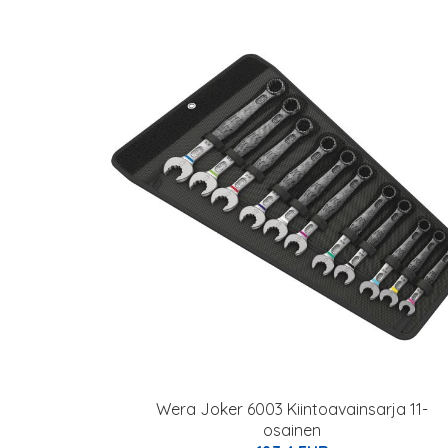
Wera Joker 6003 Kiintoavainsarja 11-
osainen