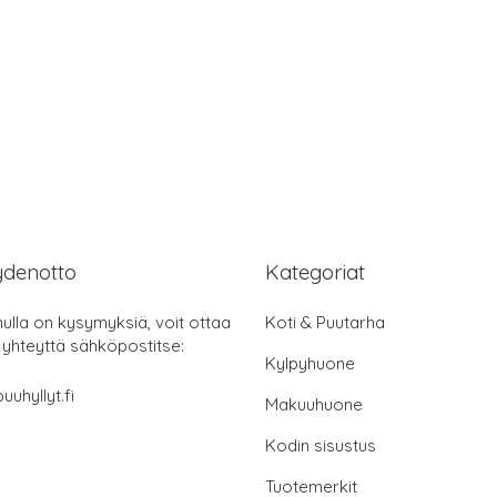
ydenotto
Kategoriat
nulla on kysymyksiä, voit ottaa
Koti & Puutarha
 yhteyttä sähköpostitse:
Kylpyhuone
uuhyllyt.fi
Makuuhuone
Kodin sisustus
Tuotemerkit