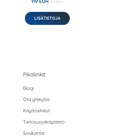
119 EUR
133 EUR
LISÄTIETOJA
Pikalinkit
Blogi
Ota yhteyttä
Käyttöehdot
Tietosuojakäytäntö
Sivukartta