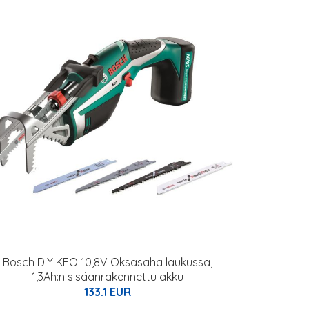
Bosch DIY KEO 10,8V Oksasaha laukussa,
1,3Ah:n sisäänrakennettu akku
133.1 EUR