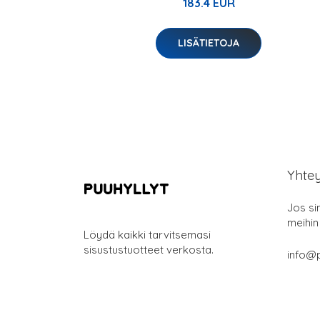
183.4 EUR
LISÄTIETOJA
Yhte
Jos si
meihin
Löydä kaikki tarvitsemasi
sisustustuotteet verkosta.
info@p