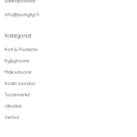
sähköpostitse:
info@puuhyllyt.fi
Kategoriat
Koti & Puutarha
Kylpyhuone
Makuuhuone
Kodin sisustus
Tuotemerkit
Ulkotilat
Verhot