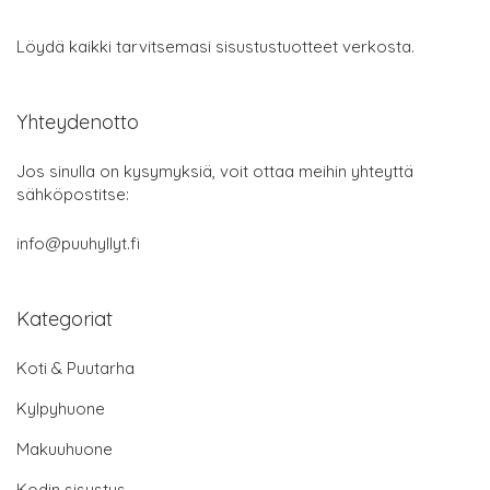
Löydä kaikki tarvitsemasi sisustustuotteet verkosta.
Yhteydenotto
Jos sinulla on kysymyksiä, voit ottaa meihin yhteyttä
sähköpostitse:
info@puuhyllyt.fi
Kategoriat
Koti & Puutarha
Kylpyhuone
Makuuhuone
Kodin sisustus