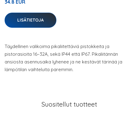
34.8 EUR
LISÄTIETOJA
Täydellinen valikoima pikaliitettäviä pistokkeita ja
pistorasioita 16–32A, sekä IP44 että IP67. Pikaliitännän
ansiosta asennusaika lyhenee ja ne kestävät tärinää ja
lämpötilan vaihteluita paremmin.
Suositellut tuotteet