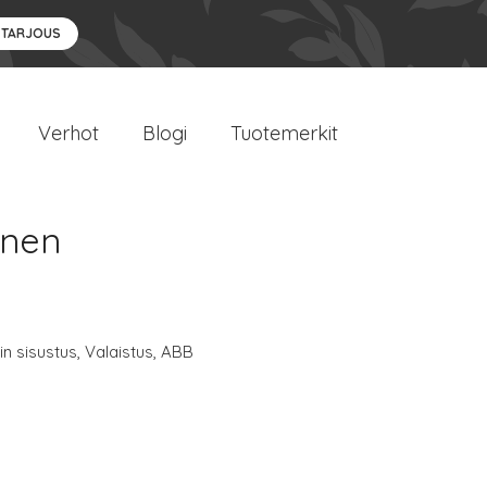
 TARJOUS
Verhot
Blogi
Tuotemerkit
inen
n sisustus
,
Valaistus
,
ABB