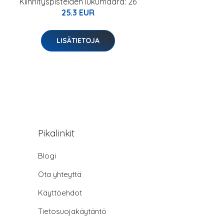
Kiinnityspisteiden lukumäärä: 26
25.3 EUR
LISÄTIETOJA
Pikalinkit
Blogi
Ota yhteyttä
Käyttöehdot
Tietosuojakäytäntö