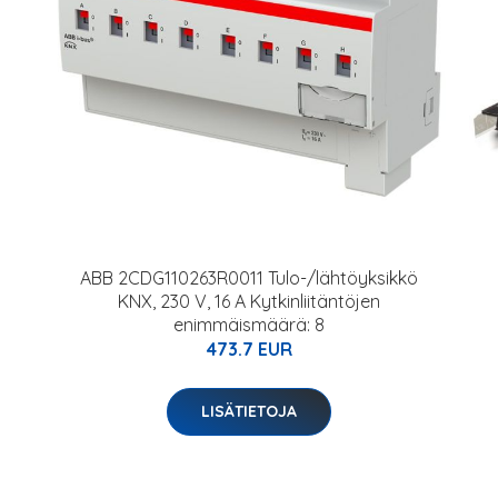
ABB 2CDG110263R0011 Tulo-/lähtöyksikkö
KNX, 230 V, 16 A Kytkinliitäntöjen
enimmäismäärä: 8
473.7 EUR
LISÄTIETOJA