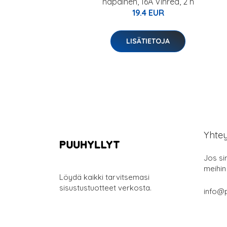
napainen, 16A Vihreä, 2 h
19.4 EUR
LISÄTIETOJA
Yhte
Jos si
meihin
Löydä kaikki tarvitsemasi
sisustustuotteet verkosta.
info@p