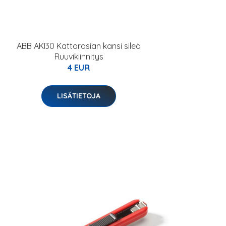
ABB AKI30 Kattorasian kansi sileä
Ruuvikiinnitys
4 EUR
LISÄTIETOJA