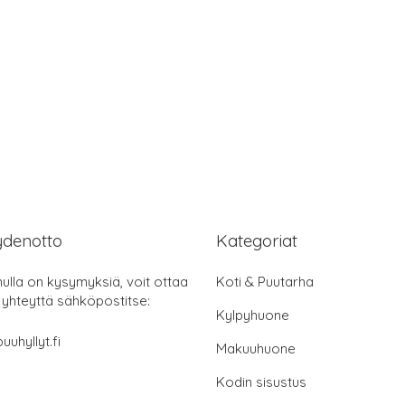
ydenotto
Kategoriat
nulla on kysymyksiä, voit ottaa
Koti & Puutarha
 yhteyttä sähköpostitse:
Kylpyhuone
uuhyllyt.fi
Makuuhuone
Kodin sisustus