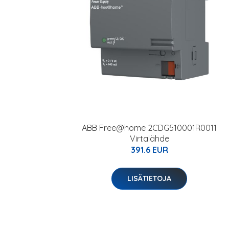
ABB Free@home 2CDG510001R0011
Virtalähde
391.6 EUR
LISÄTIETOJA