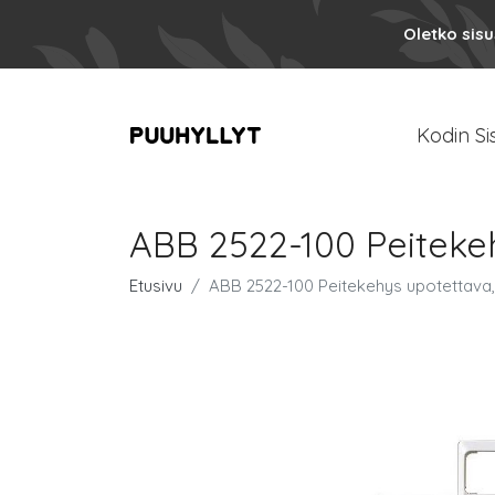
Oletko sis
Kodin Si
ABB 2522-100 Peitekeh
Etusivu
ABB 2522-100 Peitekehys upotettava,