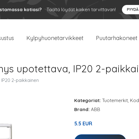
ustamassa kotiasi?
Täältä löydät kaiken tarvittavan!
PYYDÄ
sustus
Kylpyhuonetarvikkeet
Puutarhakoneet
ys upotettava, IP20 2-paikka
 IP20 2-paikkainen
Kategoriat:
Tuotemerkit
,
Kodi
Brand:
ABB
5.5 EUR