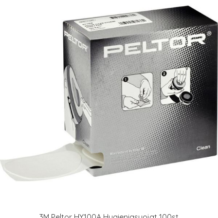
3M Peltor HY100A Hygieniasuojat 100st