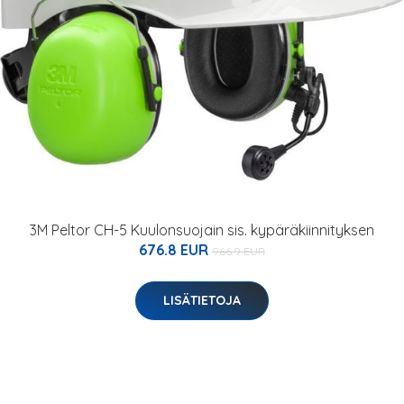
3M Peltor CH-5 Kuulonsuojain sis. kypäräkiinnityksen
676.8 EUR
966.9 EUR
LISÄTIETOJA