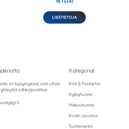
18.1 EUR
LISÄTIETOJA
ydenotto
Kategoriat
nulla on kysymyksiä, voit ottaa
Koti & Puutarha
 yhteyttä sähköpostitse:
Kylpyhuone
uuhyllyt.fi
Makuuhuone
Kodin sisustus
Tuotemerkit