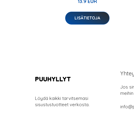
13.9 EUR
LISÄTIETOJA
Yhte
Jos si
meihin
Löydä kaikki tarvitsemasi
sisustustuotteet verkosta.
info@p