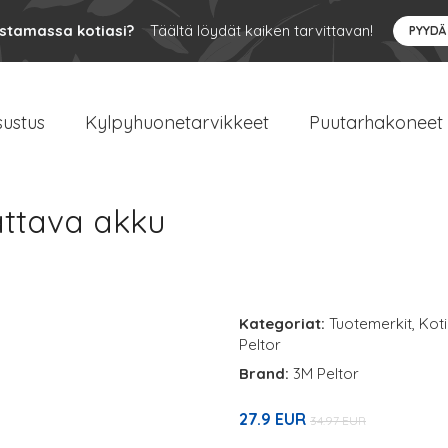
ustamassa kotiasi?
Täältä löydät kaiken tarvittavan!
PYYDÄ
sustus
Kylpyhuonetarvikkeet
Puutarhakoneet
ttava akku
Kategoriat:
Tuotemerkit
,
Koti
Peltor
Brand:
3M Peltor
27.9 EUR
34.97 EUR