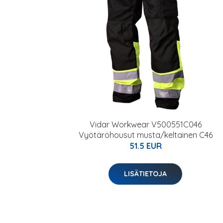
Vidar Workwear V500551C046
Vyötäröhousut musta/keltainen C46
51.5 EUR
LISÄTIETOJA