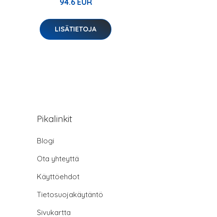
94.6 EUR
LISÄTIETOJA
Pikalinkit
Blogi
Ota yhteyttä
Käyttöehdot
Tietosuojakäytäntö
Sivukartta