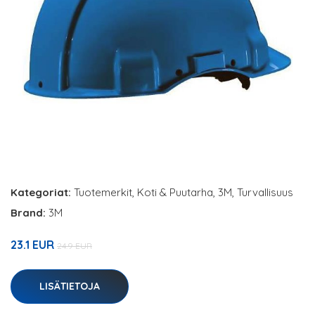
Kategoriat:
Tuotemerkit
,
Koti & Puutarha
,
3M
,
Turvallisuus
Brand:
3M
23.1 EUR
24.9 EUR
LISÄTIETOJA