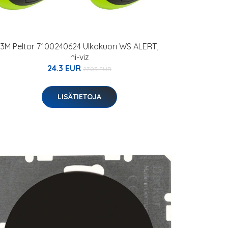
3M Peltor 7100240624 Ulkokuori WS ALERT,
hi-viz
24.3 EUR
27.03 EUR
LISÄTIETOJA