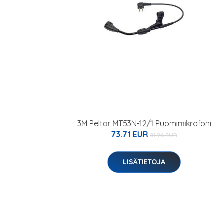
3M Peltor MT53N-12/1 Puomimikrofoni
73.71 EUR
81.96 EUR
LISÄTIETOJA