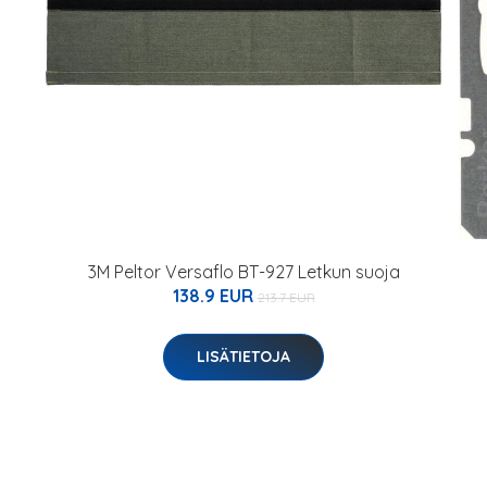
3M Peltor Versaflo BT-927 Letkun suoja
138.9 EUR
213.7 EUR
LISÄTIETOJA