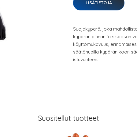
LISÄTIETOJA
Suojakypärä, joka mahdollista
kypärän pinnan ja sisäosan väli
käyttömukavuus, erinomaisest
säätönupilla kypärän koon s
istuvuuteen.
Suositellut tuotteet