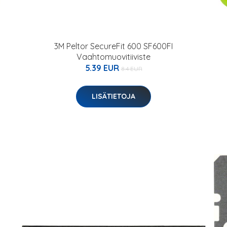
3M Peltor SecureFit 600 SF600FI
Vaahtomuovitiiviste
5.39 EUR
8.4 EUR
LISÄTIETOJA