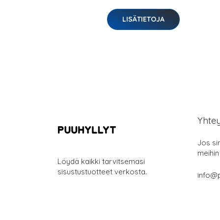
LISÄTIETOJA
Yhte
Jos si
meihin
Löydä kaikki tarvitsemasi
sisustustuotteet verkosta.
info@p