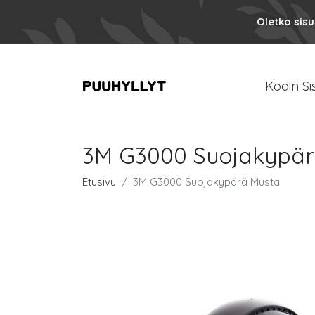
Oletko sis
Kodin Si
3M G3000 Suojakypär
Etusivu
3M G3000 Suojakypärä Musta