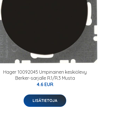
Hager 10092045 Umpinainen keskiölevy
Berker-sarjalle R.1/R.3 Musta
4.6 EUR
LISÄTIETOJA