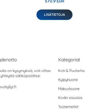
570.9 EUR
LISÄTIETOJA
ydenotto
Kategoriat
nulla on kysymyksiä, voit ottaa
Koti & Puutarha
 yhteyttä sähköpostitse:
Kylpyhuone
uuhyllyt.fi
Makuuhuone
Kodin sisustus
Tuotemerkit