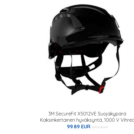
3M SecureFit X5012VE Suojakypärä
Kaksinkertainen hyväksyntä, 1000 V Vihre
99.89 EUR
133.2 EUR