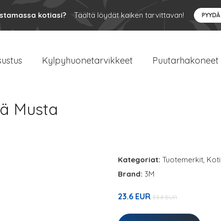
ustamassa kotiasi?
Täältä löydät kaiken tarvittavan!
PYYDÄ
sustus
Kylpyhuonetarvikkeet
Puutarhakoneet
ä Musta
Kategoriat:
Tuotemerkit
,
Koti
Brand:
3M
23.6 EUR
33.8 EUR