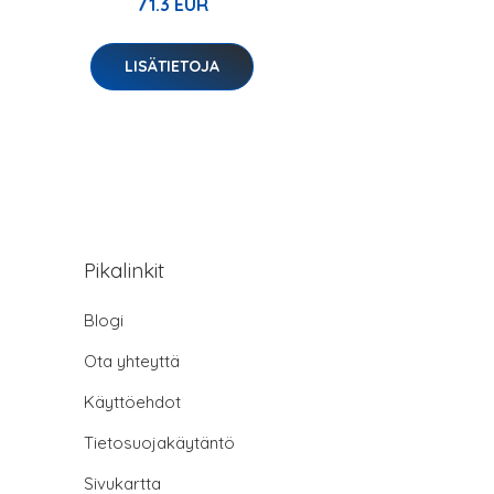
71.3 EUR
LISÄTIETOJA
Pikalinkit
Blogi
Ota yhteyttä
Käyttöehdot
Tietosuojakäytäntö
Sivukartta