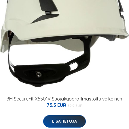
3M SecureFit X5501V Suojakypärä Ilmastoitu valkoinen
75.5 EUR
89.9 EUR
LISÄTIETOJA