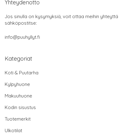
Yhteydenotto
Jos sinulla on kysymyksiä, voit ottaa meihin yhteyttä
sähköpostitse:
info@puuhyllyt.fi
Kategoriat
Koti & Puutarha
Kylpyhuone
Makuuhuone
Kodin sisustus
Tuotemerkit
Ulkotilat