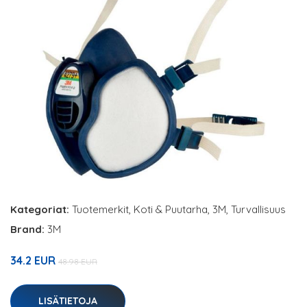
Kategoriat:
Tuotemerkit
,
Koti & Puutarha
,
3M
,
Turvallisuus
Brand:
3M
34.2 EUR
48.98 EUR
LISÄTIETOJA