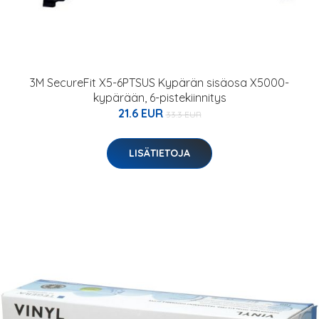
3M SecureFit X5-6PTSUS Kypärän sisäosa X5000-
kypärään, 6-pistekiinnitys
21.6 EUR
33.3 EUR
LISÄTIETOJA