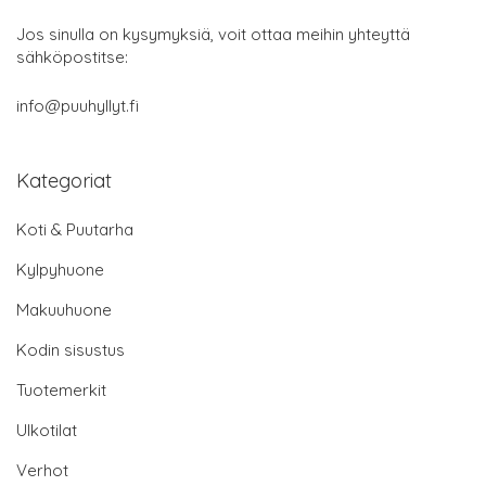
Jos sinulla on kysymyksiä, voit ottaa meihin yhteyttä
sähköpostitse:
info@puuhyllyt.fi
Kategoriat
Koti & Puutarha
Kylpyhuone
Makuuhuone
Kodin sisustus
Tuotemerkit
Ulkotilat
Verhot