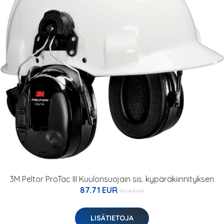
3M Peltor ProTac III Kuulonsuojain sis. kypäräkiinnityksen
87.71 EUR
92.4 EUR
LISÄTIETOJA