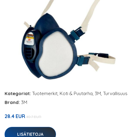
Kategoriat:
Tuotemerkit
,
Koti & Puutarha
,
3M
,
Turvallisuus
Brand:
3M
28.4 EUR
40.7 EUR
LISÄTIETOJA