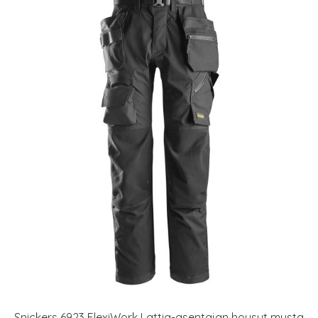
Snickers 6923 FlexiWork Lattia-asentajan housut musta