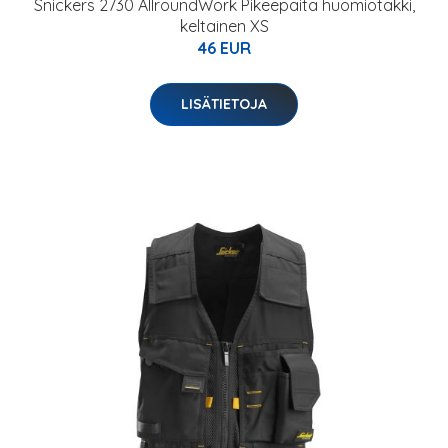
Snickers 2730 AllroundWork Pikeepaita huomiotakki,
keltainen XS
46 EUR
LISÄTIETOJA