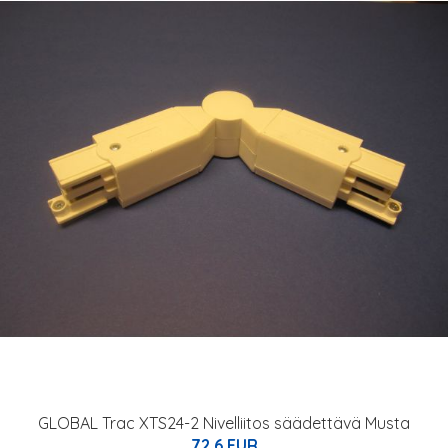
GLOBAL Trac XTS24-2 Nivelliitos säädettävä Musta
72.6 EUR