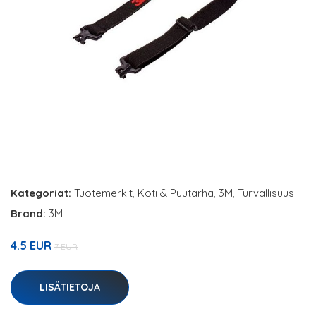
Kategoriat:
Tuotemerkit
,
Koti & Puutarha
,
3M
,
Turvallisuus
Brand:
3M
4.5 EUR
7 EUR
LISÄTIETOJA